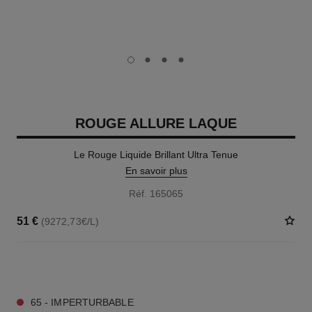
carousel dot
carousel dot
carousel dot
carousel dot
ROUGE ALLURE LAQUE
Le Rouge Liquide Brillant Ultra Tenue
En savoir plus
Réf. 165065
51 €
(9272,73€/L)
18 TEINTES DISPONIBLES
65 - IMPERTURBABLE