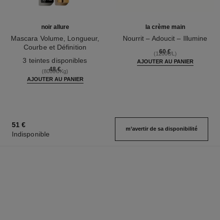
noir allure
la crème main
Mascara Volume, Longueur,
Nourrit – Adoucit – Illumine
Courbe et Définition
Réf. 133850
60 €
(1200€/L)
Réf. 190010
3 teintes disponibles
AJOUTER AU PANIER
48 €
(8000€/Kg)
AJOUTER AU PANIER
51 €
m’avertir de sa disponibilité
Indisponible