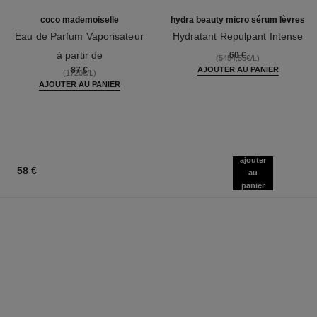
coco mademoiselle
hydra beauty micro sérum lèvres
Eau de Parfum Vaporisateur
Hydratant Repulpant Intense
Réf. 116520
Réf. 133330
à partir de
60 €
(5454,55€/L)
87 €
AJOUTER AU PANIER
(1720€/L)
AJOUTER AU PANIER
ajouter
58 €
au
panier