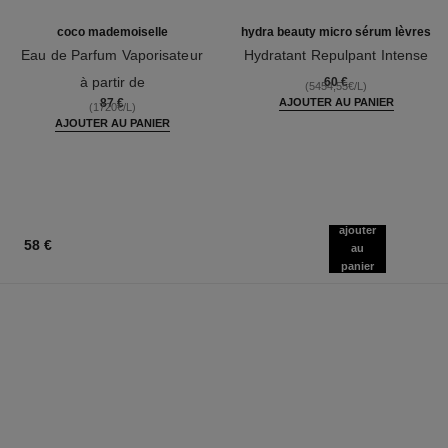
coco mademoiselle
hydra beauty micro sérum lèvres
Eau de Parfum Vaporisateur
Hydratant Repulpant Intense
Réf. 116520
Réf. 133330
à partir de
60 €
(5454,55€/L)
87 €
AJOUTER AU PANIER
(1720€/L)
AJOUTER AU PANIER
ajouter
58 €
au
panier