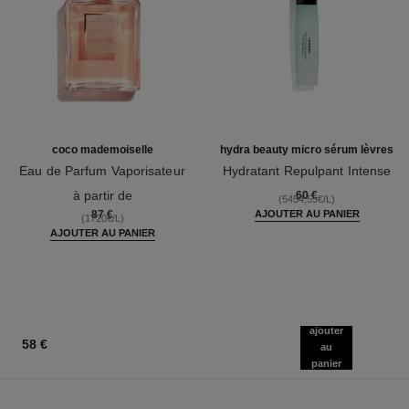
coco mademoiselle
hydra beauty micro sérum lèvres
Eau de Parfum Vaporisateur
Hydratant Repulpant Intense
Réf. 116520
Réf. 133330
à partir de
60 €
(5454,55€/L)
87 €
AJOUTER AU PANIER
(1720€/L)
AJOUTER AU PANIER
ajouter
58 €
au
panier