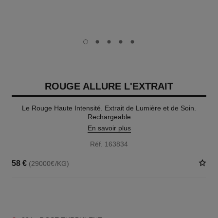
carousel dot
carousel dot
carousel dot
carousel dot
carousel dot
ROUGE ALLURE L'EXTRAIT
Le Rouge Haute Intensité. Extrait de Lumière et de Soin.
Rechargeable
En savoir plus
Réf. 163834
58 €
(29000€/KG)
15 TEINTES DISPONIBLES