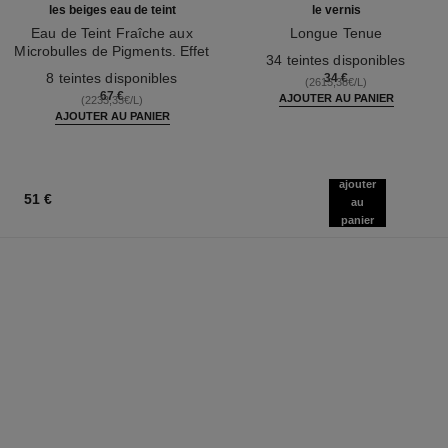
les beiges eau de teint
le vernis
Eau de Teint Fraîche aux
Longue Tenue
Microbulles de Pigments. Effet
Réf. 179151
34 teintes disponibles
Réf. 158810
Peau Nue. Belle Mine Naturelle
8 teintes disponibles
34 €
(2615,38€/L)
et Lumineuse
67 €
AJOUTER AU PANIER
(2233,33€/L)
AJOUTER AU PANIER
ajouter
51 €
au
panier