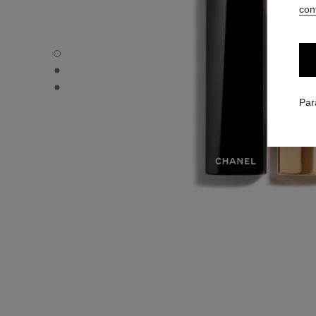
conf
ROUGE ALLURE - Vue par défaut
ROUGE ALLURE - Vue alternative 1
ROUGE ALLURE - Vue basique texture
Par