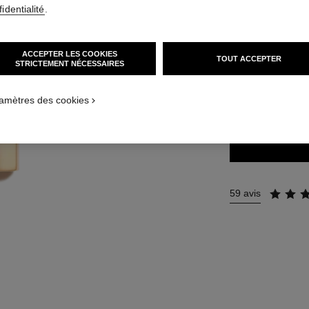
identialité
.
51 €
(14571,43€
ACCEPTER LES COOKIES
TOUT ACCEPTER
14 TEINTES DISPO
STRICTEMENT NÉCESSAIRES
99 - PIRATE
amètres des cookies
59 avis