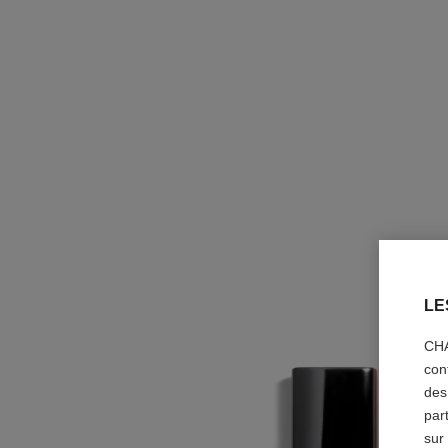
LE
CHA
con
des
par
sur