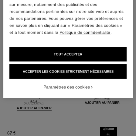
sur mesure, notamment des publicités et des
recommandations pertinentes sur notre site web et auprès
de nos partenaires. Vous pouvez gérer vos préférences et
en savoir plus en cliquant sur « Paramètres des cookies »
et à tout moment dans la
Politique de confidentialité
.
TOUT ACCEPTER
les beiges poudre belle mine
noir allure
ACCEPTER LES COOKIES STRICTEMENT NÉCESSAIRES
naturelle
Mascara Volume, Longueur,
Poudre Légère, Imperceptible
Courbe et Définition
Paramètres des cookies
et Modulable
Réf. 190010
3 teintes disponibles
Réf. 185878
14 teintes disponibles
48 €
(8000€/Kg)
58 €
AJOUTER AU PANIER
(4833,33€/Kg)
AJOUTER AU PANIER
ajouter
67 €
au