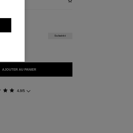
)
NIBLES
Exclusivité
NTE
AJOUTER AU PANIER
4.9/5