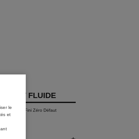
 TEINT FLUIDE
ser le
ra Confort – Fini Zéro Défaut
tés et
uant