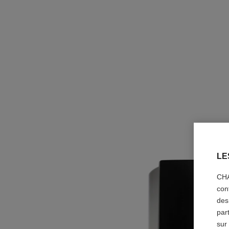
LE
CHA
con
des
par
sur