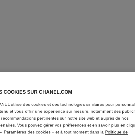
ULTRA LE
S COOKIES SUR CHANEL.COM
NEL utilise des cookies et des technologies similaires pour personnali
Haute Tenue – Ult
tenu et vous offrir une expérience sur mesure, notamment des publici
En savoir plus
 recommandations pertinentes sur notre site web et auprès de nos
Réf. 146334
tenaires. Vous pouvez gérer vos préférences et en savoir plus en cliq
 « Paramètres des cookies » et à tout moment dans la
Politique de