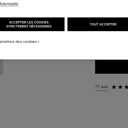
62 €
(2066,67€/L
identialité
.
35 TEINTES DISPO
ACCEPTER LES COOKIES
TOUT ACCEPTER
STRICTEMENT NÉCESSAIRES
BD61
ON_VISUAL_1
ON_VISUAL_2
amètres des cookies
TROUVER MA TEI
77 avis