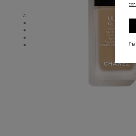
conf
ULTRA LE TEINT FLUIDE - Vue par défaut
ULTRA LE TEINT FLUIDE - Vue alternative 1
ULTRA LE TEINT FLUIDE - Vue basique texture
ULTRA LE TEINT FLUIDE - product.packShot.APPLICATI
ULTRA LE TEINT FLUIDE - product.packShot.APPLICATI
Par