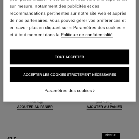
sur mesure, notamment des publicités et des
recommandations pertinentes sur notre site web et auprès
de nos partenaires. Vous pouvez gérer vos préférences et
en savoir plus en cliquant sur « Paramètres des cookies »
et à tout moment dans la
Politique de confidentialité
.
TOUT ACCEPTER
ACCEPTER LES COOKIES STRICTEMENT NÉCESSAIRES
baume essentiel
joues contraste intense
Stick Éclat Multi-usage
Fard à Joues Crème en Poudre
Paramètres des cookies
Réf. 169060
Réf. 168242
8 teintes disponibles
5 teintes disponibles
46 €
55 €
(5750€/Kg)
(6875€/Kg)
AJOUTER AU PANIER
AJOUTER AU PANIER
ajouter
62 €