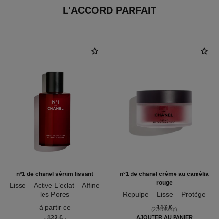
L'ACCORD PARFAIT
n°1 de chanel sérum lissant
n°1 de chanel crème au camélia
rouge
Lisse – Active L’eclat – Affine
les Pores
Repulpe – Lisse – Protège
Réf. 140895
Réf. 140050
à partir de
117 €
(2340€/Kg)
122 €
AJOUTER AU PANIER