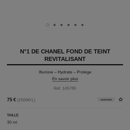
carousel dot
carousel dot
carousel dot
carousel dot
carousel dot
carousel dot
N°1 DE CHANEL FOND DE TEINT
REVITALISANT
Illumine – Hydrate – Protège
En savoir plus
Réf. 145785
75 €
(2500€/L)
exclusivité
TAILLE
30 ml