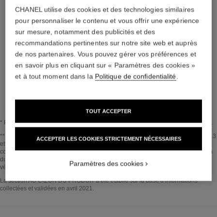
EN SAVOIR PLUS
CHANEL utilise des cookies et des technologies similaires
pour personnaliser le contenu et vous offrir une expérience
sur mesure, notamment des publicités et des
Les éléments qui composent ce packaging ont été
recommandations pertinentes sur notre site web et auprès
conçu avec soin.
de nos partenaires. Vous pouvez gérer vos préférences et
en savoir plus en cliquant sur « Paramètres des cookies »
et à tout moment dans la
Politique de confidentialité
.
EN SAVOIR PLUS
TOUT ACCEPTER
* Proportion d’ingrédients et dérivés naturels calculée selon la norme ISO 16128.
Revenir au titre↩
** Estimation réalisée en Avril 2021 selon la méthode publiée par le GIEC en 2013
ACCEPTER LES COOKIES STRICTEMENT NÉCESSAIRES
et la norme ISO 14067. Périmètre d'analyse : fabrication des ingrédients
cosmétiques et des composants d’emballage, production, distribution, l’utilisation
du produit (si pertinent pour le produit) et fin de vie de l’emballage. Méthodologie
Paramètres des cookies
vérifiée par Bureau Veritas.
Revenir au titre↩
La section AU CŒUR DU PRODUIT a été établie sur la base d’informations
collectées et validées en avril 2021.