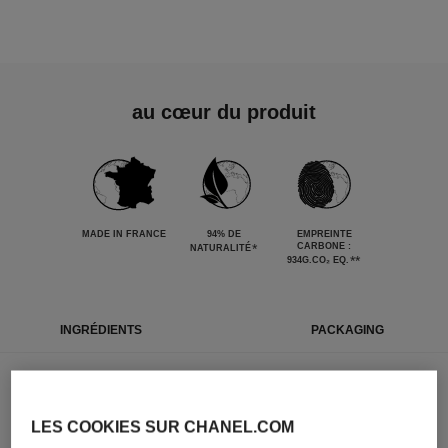
au cœur du produit
MADE IN FRANCE
94% DE
EMPREINTE
*
CARBONE :
NATURALITÉ
**
934G.CO₂ EQ.
INGRÉDIENTS
PACKAGING
Les ingrédients qui composent ce produit ont été
sélectionnés avec soin.
LES COOKIES SUR CHANEL.COM