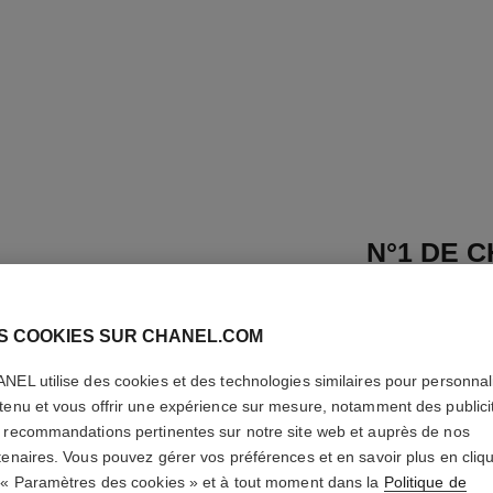
N°1 DE 
TEINT R
S COOKIES SUR CHANEL.COM
Illumine – Hydrat
En savoir plus
NEL utilise des cookies et des technologies similaires pour personnali
Réf. 145780
tenu et vous offrir une expérience sur mesure, notamment des publici
 recommandations pertinentes sur notre site web et auprès de nos
75 €
(2500€/L)
tenaires. Vous pouvez gérer vos préférences et en savoir plus en cliq
 « Paramètres des cookies » et à tout moment dans la
Politique de