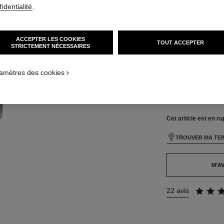
TAILLE
identialité
.
30 ml
 défaut
Cet article
est en ru
rnative 1
ACCEPTER LES COOKIES
TOUT ACCEPTER
STRICTEMENT NÉCESSAIRES
ique texture
ct.packShot.APPLICATION_VISUAL_1
26 TEINTES DISPO
ct.packShot.APPLICATION_VISUAL_2
amètres des cookies
BR172
Cet article
est en ru
TROUVER MA TEI
M’AV
22 avis