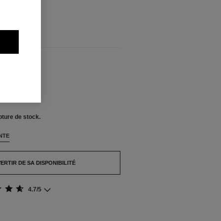
pture de stock.
NIBLES
pture de stock.
NTE
ERTIR DE SA DISPONIBILITÉ
4.7/5