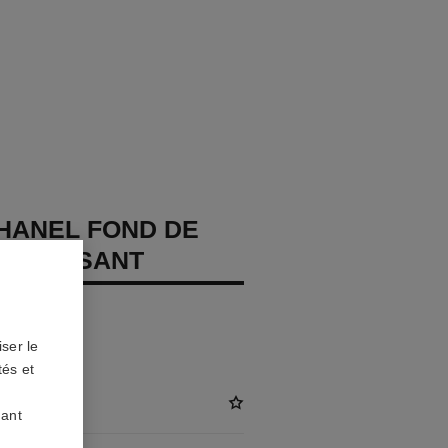
CHANEL FOND DE
EVITALISANT
e – Protège
ser le
tés et
uant