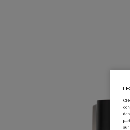
LE
CHA
con
des
par
sur