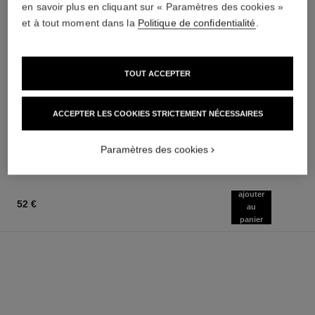
en savoir plus en cliquant sur « Paramètres des cookies »
et à tout moment dans la
Politique de confidentialité
.
baume essentiel
hydra beauty micro sérum
Stick Éclat Multi-usage
Hydratant Rééquilibrant
TOUT ACCEPTER
Réf. 169060
Repulpant
8 teintes disponibles
Réf. 133325
à partir de
46 €
(5750€/Kg)
ACCEPTER LES COOKIES STRICTEMENT NÉCESSAIRES
AJOUTER AU PANIER
100 €
(2680€/L)
AJOUTER AU PANIER
Paramètres des cookies
ajouter
52 €
au
panier