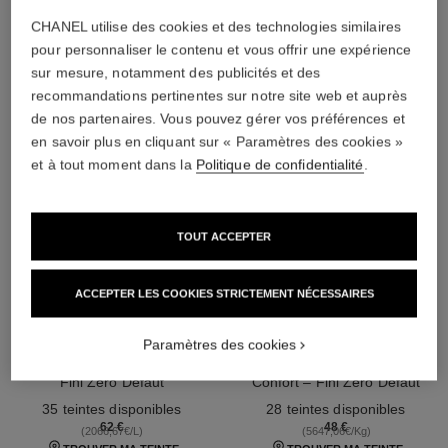
L'ACCORD PARFAIT
CHANEL utilise des cookies et des technologies similaires
pour personnaliser le contenu et vous offrir une expérience
sur mesure, notamment des publicités et des
recommandations pertinentes sur notre site web et auprès
de nos partenaires. Vous pouvez gérer vos préférences et
en savoir plus en cliquant sur « Paramètres des cookies »
et à tout moment dans la
Politique de confidentialité
.
TOUT ACCEPTER
ACCEPTER LES COOKIES STRICTEMENT NÉCESSAIRES
ultra le teint fluide
ultra le teint le correcteur
Paramètres des cookies
Haute Tenue – Ultra Confort –
Correcteur Haute Tenue – Ultra
Fini Zéro Défaut
Confort – Fini Zéro Défaut
Réf. 146314
Réf. 178012
35 teintes disponibles
28 teintes disponibles
62 €
48 €
(2066,67€/L)
(5647,06€/Kg)