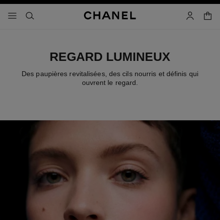
iver le mode contraste élevé
panier
menu principal de navigation
- navigation principale
rechercher
mon compt
REGARD LUMINEUX
Des paupières revitalisées, des cils nourris et définis qui
ouvrent le regard.