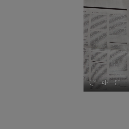
Revoir cette vidéo
Réactiver le 
Active