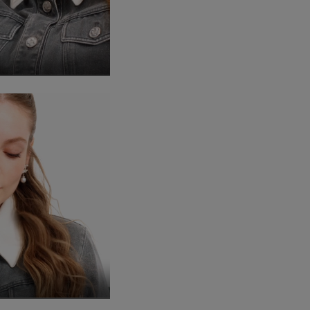
ette vidéo
e plein écran
ir cette vidéo
ette vidéo
e plein écran