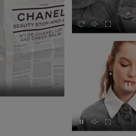
Revoir cette vidéo
Réactiver le son de c
Activer le mod
Revoir cette vidéo
Revo
son de cette vidéo
r le mode plein écran
Revoir cette vidéo
Réactiver le son de c
Activer le mod