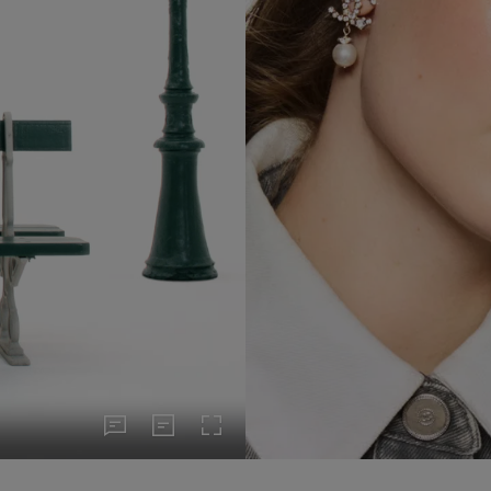
o en pause
sous-titres
Transcription
Activer le mode plein écran