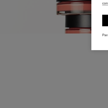
conf
Par