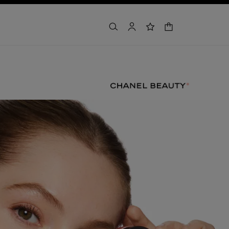
panier
rechercher
mon compte
liste de souhaits