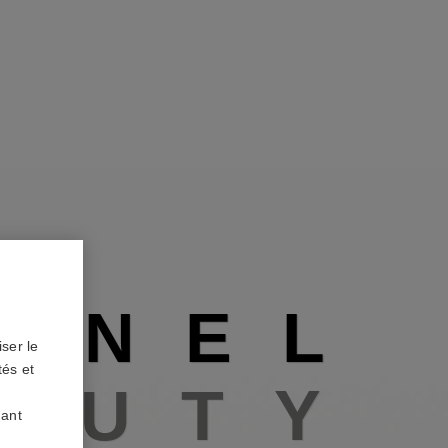
A
N
E
L
ser le
tés et
A
U
T
Y
uant