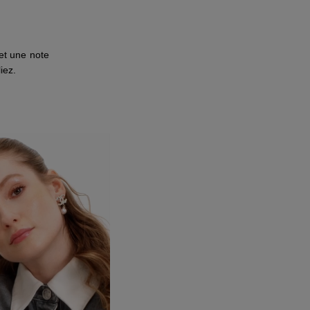
et une note
iez.
ir cette vidéo