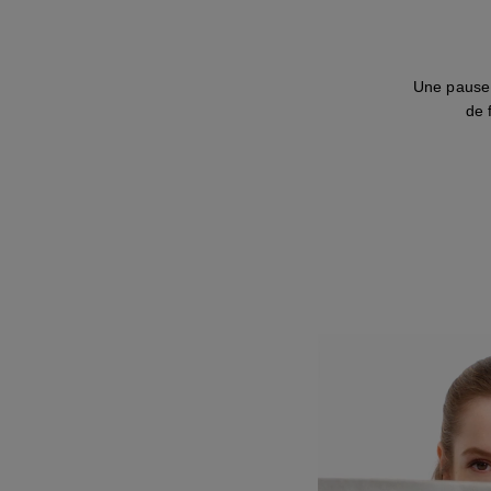
sous-titres
Transcription
Une pause 
de 