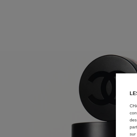
LE
CHA
con
des
par
sur