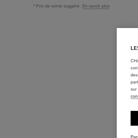
* Prix de vente suggéré.
En savoir plus
↩
LE
CHA
con
des
par
sur
conf
Par