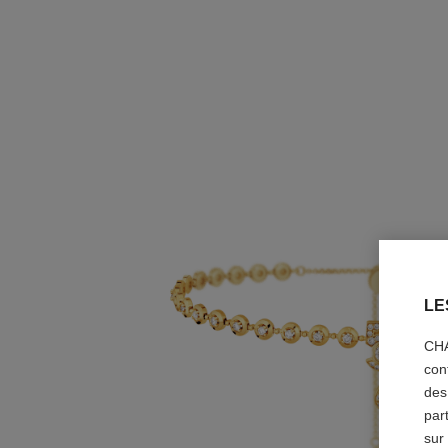
LE
CHA
con
des
par
sur