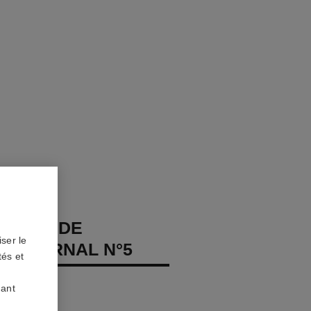
 LIGNE DE
ser le
S ETERNAL N°5
tés et
s, diamants
uant