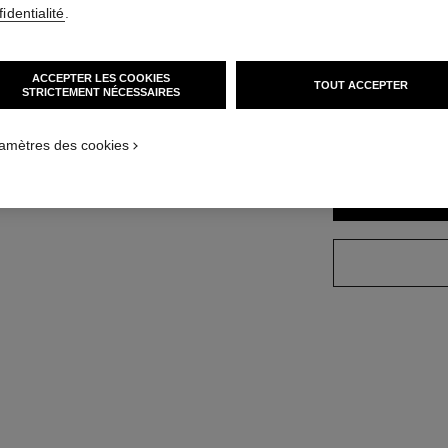
identialité
.
Réf. J13645
r la version taille standard
42 500 €
ACCEPTER LES COOKIES
TOUT ACCEPTER
variante
(3)
STRICTEMENT NÉCESSAIRES
amètres des cookies