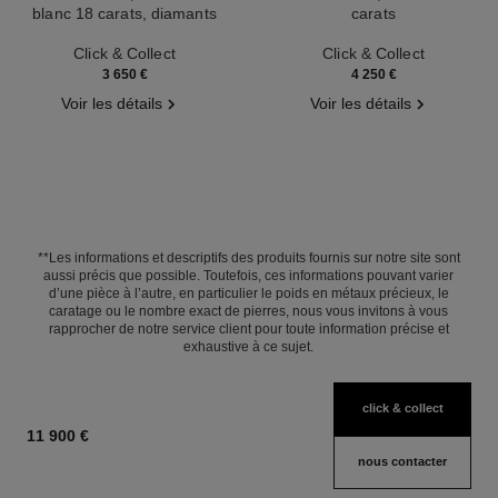
blanc 18 carats, diamants
carats
Réf. J12915
Réf. J11754
Click & Collect
Click & Collect
3 650 €
4 250 €
Voir les détails
Voir les détails
**Les informations et descriptifs des produits fournis sur notre site sont
aussi précis que possible. Toutefois, ces informations pouvant varier
d’une pièce à l’autre, en particulier le poids en métaux précieux, le
caratage ou le nombre exact de pierres, nous vous invitons à vous
rapprocher de notre service client pour toute information précise et
exhaustive à ce sujet.
click & collect
11 900 €
nous contacter