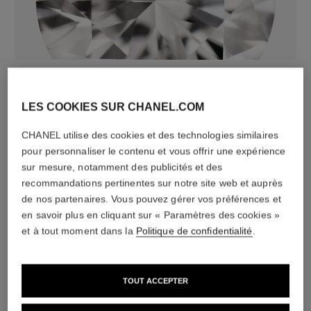
diamants
36 diamants taille brillant totalisant 0,52 carat
LES COOKIES SUR CHANEL.COM
Caractéristiques variables**
CHANEL utilise des cookies et des technologies similaires
pour personnaliser le contenu et vous offrir une expérience
sur mesure, notamment des publicités et des
recommandations pertinentes sur notre site web et auprès
de nos partenaires. Vous pouvez gérer vos préférences et
en savoir plus en cliquant sur « Paramètres des cookies »
et à tout moment dans la
Politique de confidentialité
.
matériau
TOUT ACCEPTER
Or jaune 18 carats (750/1000)