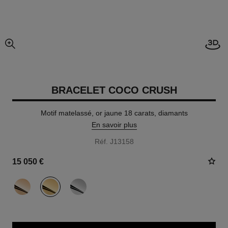
Visi
agrandissement
BRACELET COCO CRUSH
Motif matelassé, or jaune 18 carats, diamants
En savoir plus
Réf. J13158
15 050 €
variante
(3)