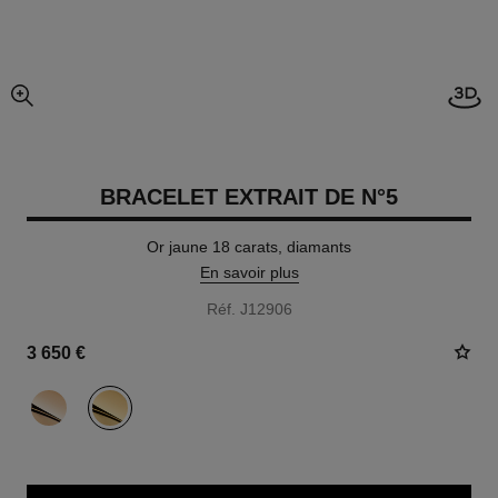
Visi
agrandissement
BRACELET EXTRAIT DE N°5
Or jaune 18 carats, diamants
En savoir plus
Réf. J12906
3 650 €
variante
(2)