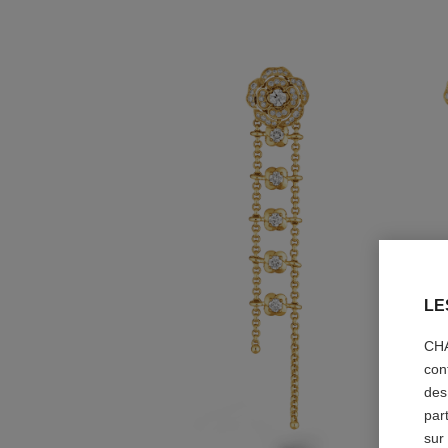
LE
CHA
con
des
par
sur