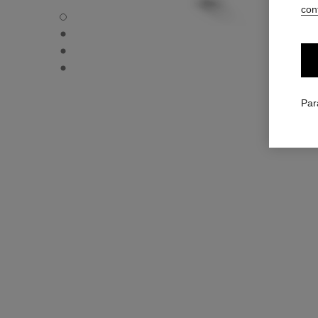
conf
Boucles d'oreilles souples transformables Bouton de Caméli
Boucles d'oreilles souples transformables Bouton de Cam
Boucles d'oreilles souples transformables Bouton de Camé
Boucles d'oreilles souples transformables Bouton de Cam
Par