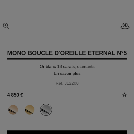
Visi
agrandissement
MONO BOUCLE D'OREILLE ETERNAL N°5
Or blanc 18 carats, diamants
En savoir plus
Réf. J12200
4 850 €
variante
(3)