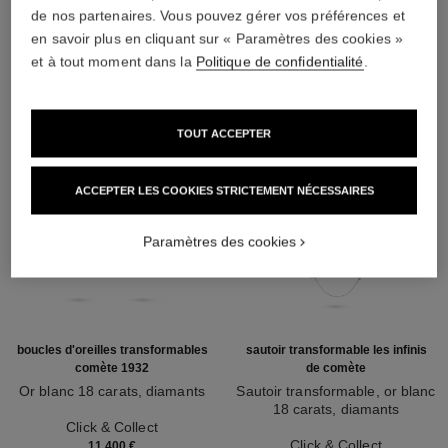
DÉCOUVREZ AUSSI
de nos partenaires. Vous pouvez gérer vos préférences et
en savoir plus en cliquant sur « Paramètres des cookies »
et à tout moment dans la
Politique de confidentialité
.
TOUT ACCEPTER
ACCEPTER LES COOKIES STRICTEMENT NÉCESSAIRES
Paramètres des cookies
boucles d'oreilles transformables
sautoir transformable les infinis
comète 1932
de comète
Or blanc 18 carats, diamants
Sautoir transformable, or blanc
Réf. J12440
18 carats, diamants
Click & Collect
Réf. J12128
Click & Collect
11 400 €