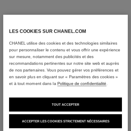
bague coco crush
bague coco crush
LES COOKIES SUR CHANEL.COM
Motif matelassé, mini
Motif matelassé, petit
modèle, or blanc 18 carats
modèle, OR BEIGE 18
CHANEL utilise des cookies et des technologies similaires
Réf. J11793
Réf. J12871
carats, diamants
pour personnaliser le contenu et vous offrir une expérience
Click & Collect
Click & Collect
sur mesure, notamment des publicités et des
1 820 €
11 500 €
recommandations pertinentes sur notre site web et auprès
Voir les détails
Voir les détails
de nos partenaires. Vous pouvez gérer vos préférences et
en savoir plus en cliquant sur « Paramètres des cookies »
et à tout moment dans la
Politique de confidentialité
.
TOUT ACCEPTER
ACCEPTER LES COOKIES STRICTEMENT NÉCESSAIRES