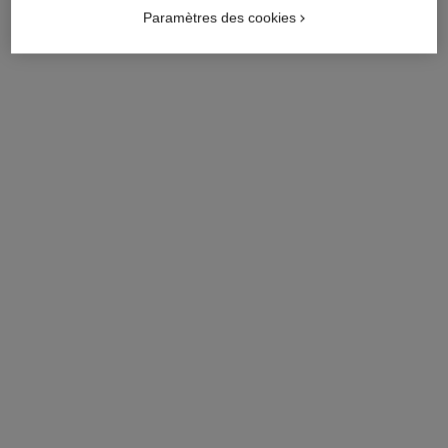
Paramètres des cookies
bague coco crush
bague coco crush
Motif matelassé, petit
Motif matelassé, grand
modèle, or blanc 18 carats
modèle, or jaune 18 carats,
Réf. J10570
Réf. J13209
diamants
Click & Collect
Click & Collect
3 300 €
12 300 €
Voir les détails
Voir les détails