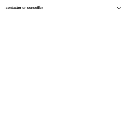
contacter un conseiller
trouver une boutique
newsletter
Abonnez-vous pour suivre toute l’actualité de la Maison
CHANEL
S’abonner
Page d’accueil CHANEL
Joaillerie
Camélia
Bagues