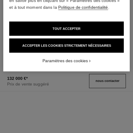
en savoir plus en cliquant sur « Paramètres des cookies »
et à tout moment dans la
Politique de confidentialité
.
TOUT ACCEPTER
montre boy·friend squelette
montre boy·friend squelette
Grand modèle, OR BEIGE et
Grand modèle, OR BEIGE,
diamants, bracelet en veau
bracelet en veau motif alligator
ACCEPTER LES COOKIES STRICTEMENT NÉCESSAIRES
Réf. H6595
motif alligator
Réf. H6594
65 600 €
*
47 400 €
*
Voir les détails
Voir les détails
Paramètres des cookies
132 000 €
*
nous contacter
Prix de vente suggéré