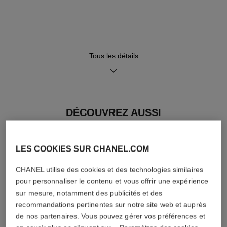
Bracelet en veau mordoré
Calibre 3
motif matelassé avec système
Mouvement mécanique à
interchangeable et boucle
remontage manuel
triple déployante en OR BEIGE
≈ 55 H
18 carats sertie de 23
diamants taille baguette
Tous les détails
(~0,92 carat)
Fonctions
Étanchéité
DÉCOUVREZ AUSSI
Heures, Minutes, Secondes
30 m
LES COOKIES SUR CHANEL.COM
Conseils d'entretien
Mode d'emploi
CHANEL utilise des cookies et des technologies similaires
pour personnaliser le contenu et vous offrir une expérience
sur mesure, notamment des publicités et des
recommandations pertinentes sur notre site web et auprès
de nos partenaires. Vous pouvez gérer vos préférences et