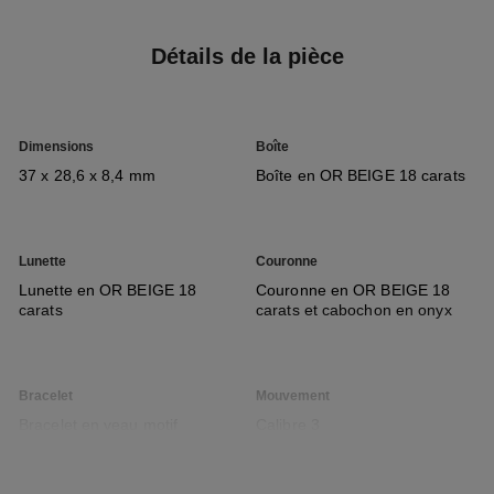
Détails de la pièce
Dimensions
Boîte
37 x 28,6 x 8,4 mm
Boîte en OR BEIGE 18 carats
Lunette
Couronne
Lunette en OR BEIGE 18
Couronne en OR BEIGE 18
carats
carats et cabochon en onyx
Bracelet
Mouvement
Bracelet en veau motif
Calibre 3
alligator noir brillant avec
Mouvement mécanique à
système interchangeable et
remontage manuel
boucle ardillon en OR BEIGE
≈ 55 H