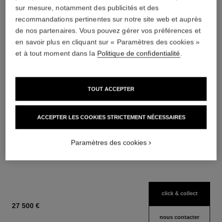
sur mesure, notamment des publicités et des
recommandations pertinentes sur notre site web et auprès
de nos partenaires. Vous pouvez gérer vos préférences et
Conseils d'entretien
Mode d'emploi
en savoir plus en cliquant sur « Paramètres des cookies »
et à tout moment dans la
Politique de confidentialité
.
TOUT ACCEPTER
montre boy·friend
montre boy·friend
Moyen modèle, OR BEIGE,
Moyen modèle, acier et
bracelet en veau motif
diamants, bracelet en veau
ACCEPTER LES COOKIES STRICTEMENT NÉCESSAIRES
Réf. H6588
matelassé et second bracelet
Réf. H6402
motif matelassé et second
Click & Collect
inclus
bracelet inclus
Click & Collect
Paramètres des cookies
15 900 €
10 450 €
Voir les détails
Voir les détails
click & collect
27 500 €
nous contacter