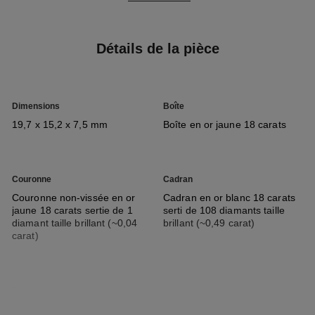
Détails de la pièce
Dimensions
Boîte
19,7 x 15,2 x 7,5 mm
Boîte en or jaune 18 carats
Couronne
Cadran
Couronne non-vissée en or
Cadran en or blanc 18 carats
jaune 18 carats sertie de 1
serti de 108 diamants taille
diamant taille brillant (~0,04
brillant (~0,49 carat)
carat)
Bracelet
Mouvement
Bracelet et fermoir en or jaune
Mouvement quartz de haute