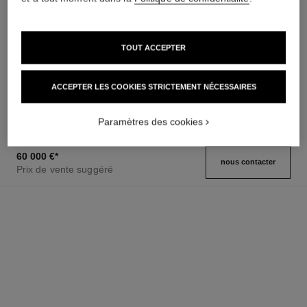
TOUT ACCEPTER
montre première galon
montre première galon
Or jaune, cadran laqué noir
Or jaune et diamants, cadran
Réf. H11048
laqué noir, bracelet en or jaune
15 500 €
*
ACCEPTER LES COOKIES STRICTEMENT NÉCESSAIRES
Réf. H11049
serti de diamants
28 300 €
*
Voir les détails
Voir les détails
Paramètres des cookies
60 000 €
*
nous contacter
Prix de vente suggéré