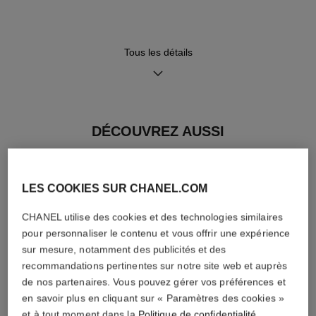
18 carats sertis de 573
précision
diamants taille brillant (~4,90
carats)
Tous les détails
Fonctions
Étanchéité
Heures, Minutes
30 m
DÉCOUVREZ AUSSI
Conseils d'entretien
Mode d'emploi
LES COOKIES SUR CHANEL.COM
CHANEL utilise des cookies et des technologies similaires
pour personnaliser le contenu et vous offrir une expérience
sur mesure, notamment des publicités et des
recommandations pertinentes sur notre site web et auprès
de nos partenaires. Vous pouvez gérer vos préférences et
en savoir plus en cliquant sur « Paramètres des cookies »
et à tout moment dans la
Politique de confidentialité
.