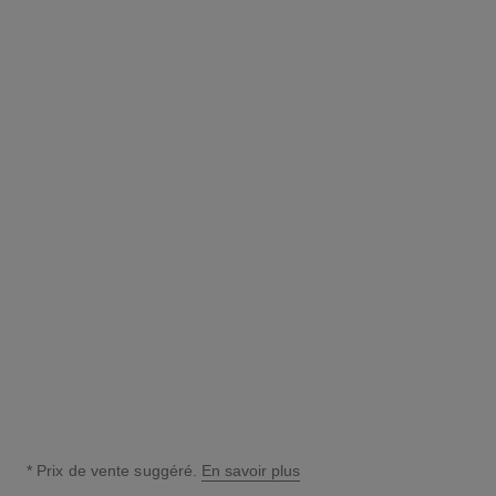
montre code coco
OR BEIGE et diamants
Réf. H5146
70 000 €
*
Voir les détails
* Prix de vente suggéré.
En savoir plus
↩