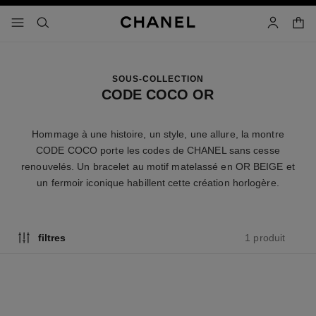
iver le mode contraste élevé
panier
menu principal de navigation
- navigation principale
rechercher
mon compt
SOUS-COLLECTION
CODE COCO OR
Hommage à une histoire, un style, une allure, la montre
CODE COCO porte les codes de CHANEL sans cesse
renouvelés. Un bracelet au motif matelassé en OR BEIGE et
un fermoir iconique habillent cette création horlogère.
1 produit
filtres