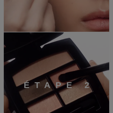
É
T
A
P
E
2