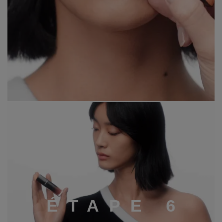
É
T
A
P
E
6