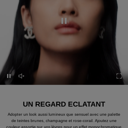
Mettre cette vidéo en pause
Mettre cette vidéo en pause
Réactiver le son de cette vidéo
Acti
UN REGARD ECLATANT
Adopter un look aussi lumineux que sensuel avec une palette
de teintes brunes, champagne et rose-corail. Ajoutez une
couleur assortie sur vos lèvres pour un effet monochromatique