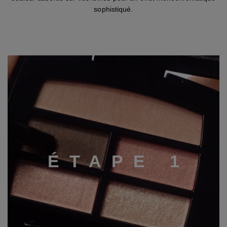
sophistiqué.
É
T
A
P
E
1