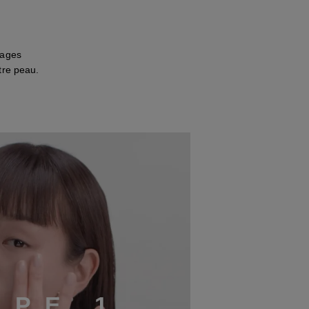
lages
tre peau.
A
P
E
1