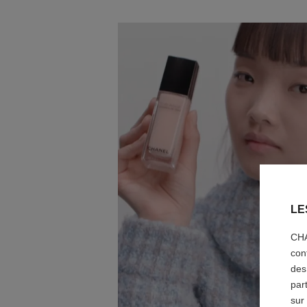
LE
CHA
con
des
par
sur