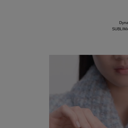
Dyna
SUBLIMAG
Réactiver le son de cette vidéo