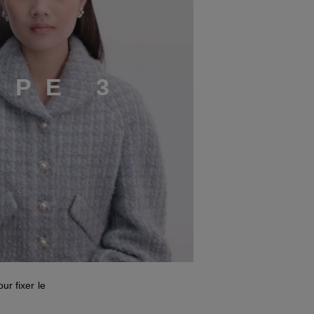
A
P
E
3
r fixer le