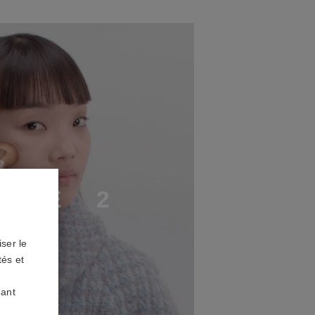
A
P
E
2
ser le
tés et
uant