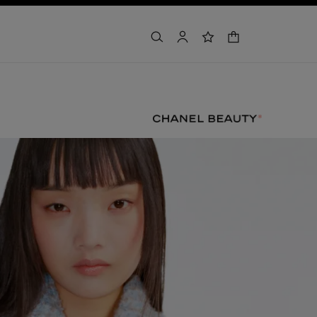
panier
rechercher
mon compte
liste de souhaits