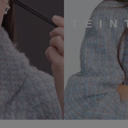
TEIN
ours