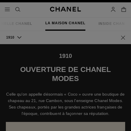
iver le mode contraste élevé
panier
menu principal de navigation
- navigation principale
rechercher
mon compt
LA MAISON CHANEL
RIELLE CHANEL
INSIDE CHANEL
1910
Retou
1910
OUVERTURE DE CHANEL
MODES
Celle qu'on appelle désormais « Coco » ouvre une boutique de
chapeau au 21, rue Cambon, sous l'enseigne Chanel Modes.
Ses chapeaux, portés par les grandes actrices françaises de
l'époque, contribuent à façonner sa réputation.