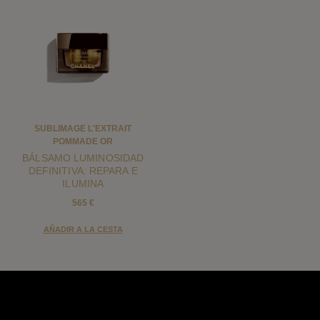
SUBLIMAGE L'EXTRAIT
POMMADE OR
BÁLSAMO LUMINOSIDAD
DEFINITIVA: REPARA E
ILUMINA
565 €
AÑADIR A LA CESTA