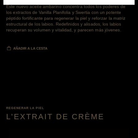
Este nuevo aceite ambarino concentra todos los poderes de
los extractos de Vanilla Planifolia y Swertia con un potente
péptido fortificante para regenerar la piel y reforzar la matriz
estructural de los labios. Redefinidos y alisados, los labios
recuperan su volumen y vitalidad, y parecen más jóvenes.
AÑADIR A LA CESTA
REGENERAR LA PIEL
L’EXTRAIT DE CRÈME