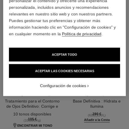
personalizar el contenido y ofrecerte una experiencia
personalizada, incluidos anuncios y recomendaciones
relevantes en nuestro sitio web y con nuestros partners.
Puedes gestionar tus preferencias y obtener más
información haciendo clic en "Configuración de cookies" y
en cualquier momento en la
Política de privacidad
.
ACEPTAR TODO
ACEPTAR LAS COOKIES NECESARIAS
Configuración de cookies
sublimage le correcteur yeux
sublimage le soin perfecteur
Tratamiento para el Contorno
Base Definitiva : Hidrata e
de Ojos Definitivo: Corrige e
Ilumina
Ref. 131882
Ilumina
Ref. 144270
10 tonos disponibles
280 €
(6222,22€/L)
105 €
Añadir a la Cesta
(10500€/Kg)
ENCONTRAR MI TONO