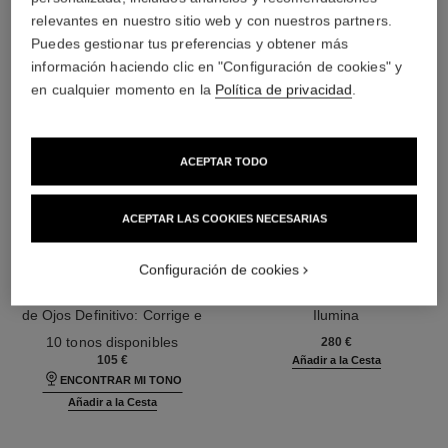
relevantes en nuestro sitio web y con nuestros partners.
Puedes gestionar tus preferencias y obtener más
información haciendo clic en "Configuración de cookies" y
en cualquier momento en la
Política de privacidad
.
ACEPTAR TODO
ACEPTAR LAS COOKIES NECESARIAS
Configuración de cookies
sublimage le correcteur yeux
sublimage le soin perfecteur
Tratamiento para el Contorno
Base Definitiva : Hidrata e
de Ojos Definitivo: Corrige e
Ilumina
Ref. 131882
Ilumina
Ref. 144270
10 tonos disponibles
280 €
105 €
Añadir a la Cesta
ENCONTRAR MI TONO
Añadir a la Cesta