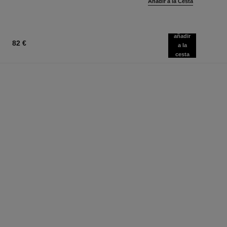
Añadir a la Cesta
añadir
82 €
a la
cesta