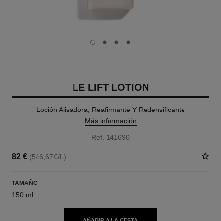
carousel dot
carousel dot
carousel dot
carousel dot
LE LIFT LOTION
Loción Alisadora, Reafirmante Y Redensificante
Más información
Ref. 141690
82 €
(546,67€/L)
TAMAÑO
150 ml
AÑADIR A LA CESTA