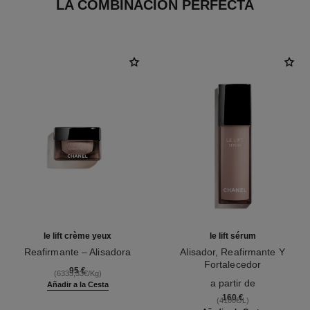
LA COMBINACIÓN PERFECTA
le lift crème yeux
le lift sérum
Reafirmante – Alisadora
Alisador, Reafirmante Y
Ref. 141680
Fortalecedor
95 €
(6333,33€/Kg)
Ref. 141965
a partir de
Añadir a la Cesta
160 €
(4100€/L)