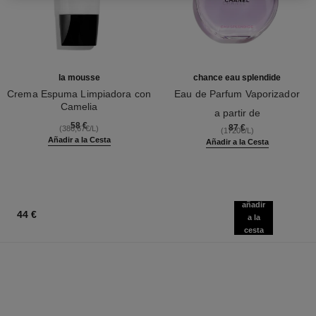
la mousse
chance eau splendide
Crema Espuma Limpiadora con
Eau de Parfum Vaporizador
Camelia
Ref. 136220
a partir de
Ref. 133225
58 €
87 €
(386,67€/L)
(1720€/L)
Añadir a la Cesta
Añadir a la Cesta
añadir
44 €
a la
cesta