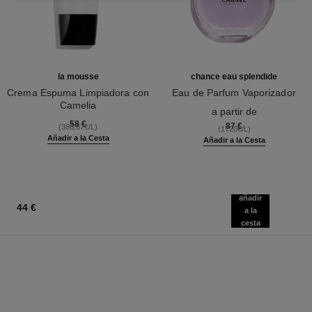
la mousse
chance eau splendide
Crema Espuma Limpiadora con
Eau de Parfum Vaporizador
Camelia
Ref. 136220
a partir de
Ref. 133225
58 €
87 €
(386,67€/L)
(1720€/L)
Añadir a la Cesta
Añadir a la Cesta
añadir
44 €
a la
cesta