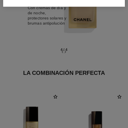
Con cremas de día y
de noche,
protectores solares y
brumas antipolución
4
/
4
LA COMBINACIÓN PERFECTA