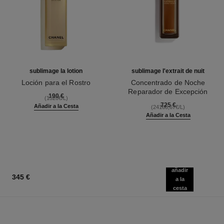
sublimage la lotion
sublimage l'extrait de nuit
Loción para el Rostro
Concentrado de Noche
Ref. 133070
Reparador de Excepción
190 €
(1520€/L)
Ref. 144870
725 €
Añadir a la Cesta
(24166,67€/L)
Añadir a la Cesta
añadir
345 €
a la
cesta