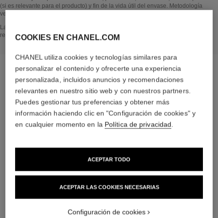
(si es relevante para el producto) y fin de la vida útil del envase. Metodología
verificada por Bureau Veritas.
Volver al título↩
La sección EN EL CORAZÓN DEL PRODUCTO se basa en la información
recopilada y validada en abril de 2024.
COOKIES EN CHANEL.COM
CHANEL utiliza cookies y tecnologías similares para
personalizar el contenido y ofrecerte una experiencia
personalizada, incluidos anuncios y recomendaciones
relevantes en nuestro sitio web y con nuestros partners.
la rutina específica
Puedes gestionar tus preferencias y obtener más
información haciendo clic en "Configuración de cookies" y
en cualquier momento en la
Política de privacidad
.
04
ACEPTAR TODO
ACEPTAR LAS COOKIES NECESARIAS
Configuración de cookies
CUIDAR