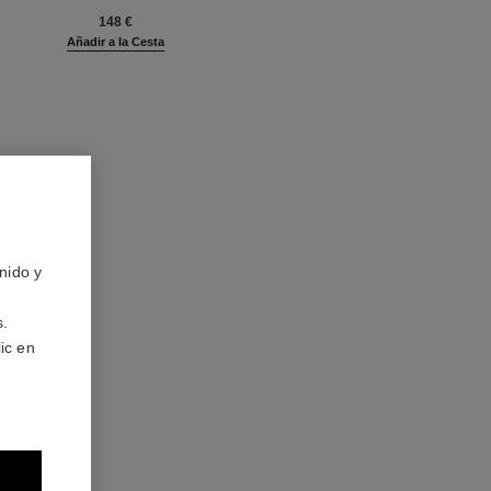
5
148 €
Añadir a la Cesta
nido y
s.
ic en