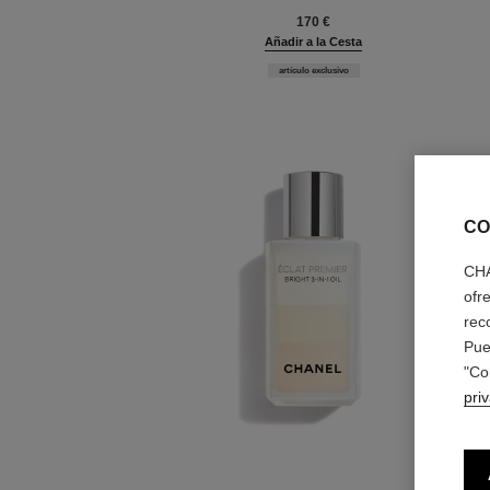
Ref. 133700
170 €
Añadir a la Cesta
artículo exclusivo
CO
CHA
ofr
rec
Pue
"Co
pri