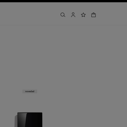
cesta
buscar
cuenta
lista de deseos
novedad