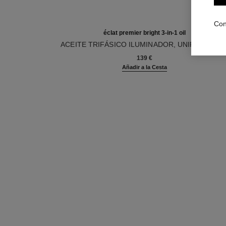
Con
éclat premier bright 3-in-1 oil
ACEITE TRIFÁSICO ILUMINADOR, UNIFICADOR 
Ref. 133540
PROTECTOR
139 €
Añadir a la Cesta