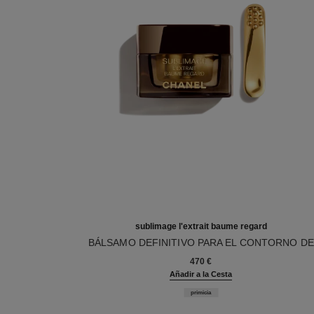
sublimage l'extrait baume regard
BÁLSAMO DEFINITIVO PARA EL CONTORNO DE
Ref. 133640
OJOS: REGENERA Y REPARA
470 €
Añadir a la Cesta
primicia