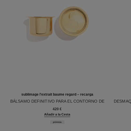
sublimage l'extrait baume regard – recarga
BÁLSAMO DEFINITIVO PARA EL CONTORNO DE
DESMAQ
Ref. 133645
OJOS: REGENERA Y REPARA
Ref. 13327
420 €
Añadir a la Cesta
primicia