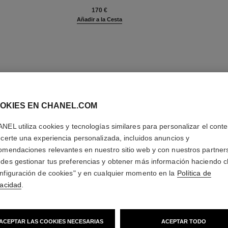
Ref. 133730
Ref. 13370
170 €
Añadir a la Cesta
OKIES EN CHANEL.COM
NEL utiliza cookies y tecnologías similares para personalizar el conte
ecerte una experiencia personalizada, incluidos anuncios y
omendaciones relevantes en nuestro sitio web y con nuestros partner
des gestionar tus preferencias y obtener más información haciendo cl
nfiguración de cookies" y en cualquier momento en la
Política de
vacidad
.
ACEPTAR LAS COOKIES NECESARIAS
ACEPTAR TODO