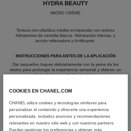
HYDRA BEAUTY
MICRO CRÈME
Textura microfluídica inédita enriquecida con activos
hidratantes de camelia blanca. Hidratación intensa, y
acción rellenadora y fortificante.
INSTRUCCIONES PARA ANTES DE LA APLICACIÓN
Dar pequeños toques delicadamente con la yema de los
dedos para prolongar la experiencia sensorial y obtener un
efecto de luminosidad instantáneo.
COOKIES EN CHANEL.COM
CHANEL utiliza cookies y tecnologías similares para
personalizar el contenido y ofrecerte una experiencia
personalizada, incluidos anuncios y recomendaciones
relevantes en nuestro sitio web y con nuestros partners.
Puedes gestionar tus preferencias y obtener más