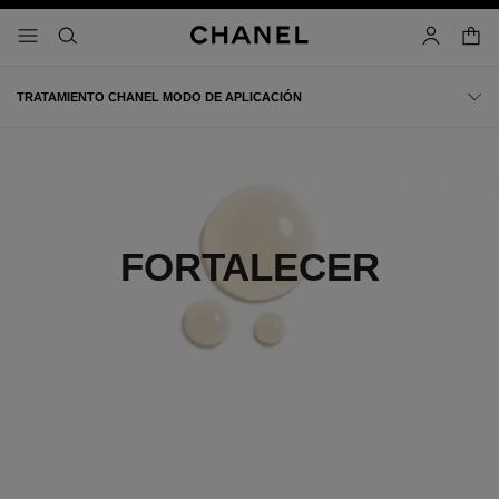
activar contraste alto
cesta
menú - navegación principal
- navegación principal
buscar
cuenta
TRATAMIENTO CHANEL MODO DE APLICACIÓN
FORTALECER