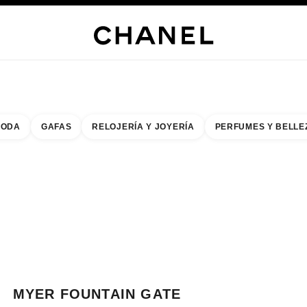
ERÍA
JOYERÍA
RELOJERÍA
GAFAS
PERFUMES
MAQUILLAJE
TRATAMIENT
ODA
GAFAS
RELOJERÍA Y JOYERÍA
PERFUMES Y BELLE
do de los filtros por:
buscar la boutique más cercana
R TARJETA DE BOUTIQUE MYER FOUNTAIN GATE
MYER FOUNTAIN GATE