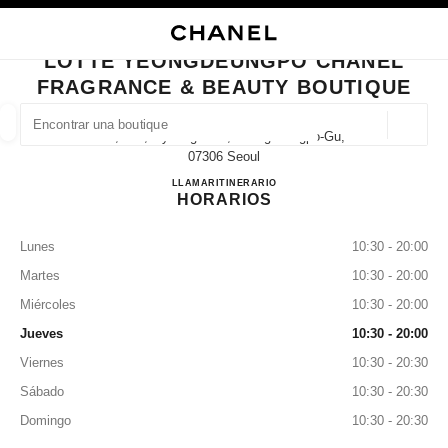
ACTIVAR CONTRASTE ALTO
CERRAR TARJETA DE BOUTIQUE LOTTE YEONGDEUNGPO CHANEL FRAG
navegación principal
Buscar
Mi 
Ces
navegación principal
LOTTE YEONGDEUNGPO CHANEL
FRAGRANCE & BEAUTY BOUTIQUE
BUSCAR UNA BOUTIQUE
Geoloc
3f, 846, Gyeongin-Ro, Yeongdeungpo-Gu,
las sugerencias se muestran debajo de esta barra de búsqueda
0 Sugerencias disponibles
07306 Seoul
Lotte Yeongdeungpo CHANEL F
LLAMAR
+82 2 2164 5166
ITINERARIO
HORARIOS
MODA
GAFAS
RELOJERÍA Y JOYERÍA
PERFUMES
resultado de los filtros por:
filtros
Lunes
10:30 - 20:00
Martes
10:30 - 20:00
Miércoles
10:30 - 20:00
Jueves
10:30 - 20:00
Viernes
10:30 - 20:30
Sábado
10:30 - 20:30
Domingo
10:30 - 20:30