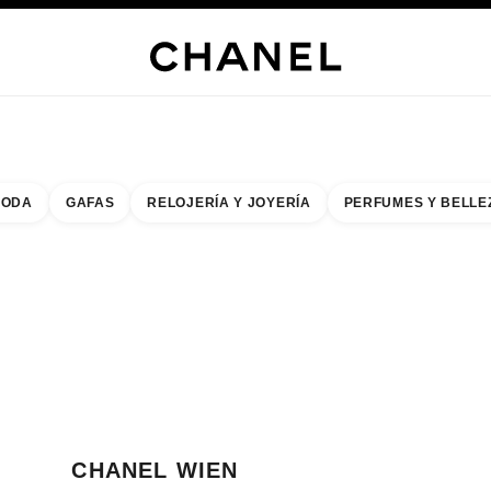
ERÍA
JOYERÍA
RELOJERÍA
GAFAS
PERFUMES
MAQUILLAJE
TRATAMIENT
ODA
GAFAS
RELOJERÍA Y JOYERÍA
PERFUMES Y BELLE
do de los filtros por:
buscar la boutique más cercana
R TARJETA DE BOUTIQUE CHANEL WIEN
CHANEL WIEN