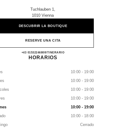
Tuchlauben 1,
1010 Vienna
DESCUBRIR LA BOUTIQUE
RESERVE UNA CITA
CHANEL WIEN
+43 01532246800
LLAMAR
ITINERARIO
HORARIOS
es
10:00 - 19:00
tes
10:00 - 19:00
coles
10:00 - 19:00
ves
10:00 - 19:00
rnes
10:00 - 19:00
ado
10:00 - 18:00
ingo
Cerrado