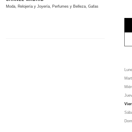
Moda, Relojería y Joyería, Perfumes y Belleza, Gafas
Lun
Mar
Miér
Jue
Vie
Sáb
Dom