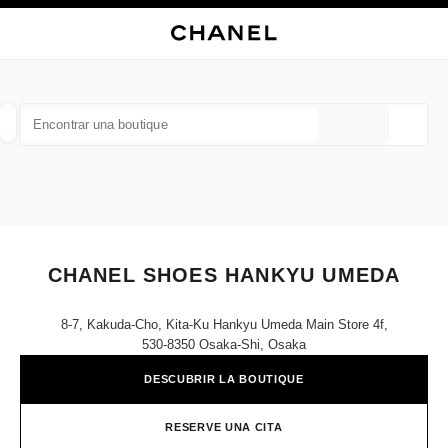
ACTIVAR CONTRASTE ALTO
CERRAR TARJETA DE BOUTIQUE CHANEL SHOES HANKYU UMEDA
navegación principal
Buscar
Mi 
Ces
navegación principal
BUSCAR UNA BOUTIQUE
Geoloc
las sugerencias se muestran debajo de esta barra de búsqueda
0 Sugerencias disponibles
MODA
GAFAS
RELOJERÍA Y JOYERÍA
PERFUMES
resultado de los filtros por:
filtros
CHANEL SHOES HANKYU UMEDA
8-7, Kakuda-Cho, Kita-Ku Hankyu Umeda Main Store 4f,
530-8350 Osaka-Shi, Osaka
DESCUBRIR LA BOUTIQUE
RESERVE UNA CITA