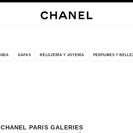
ERÍA
JOYERÍA
RELOJERÍA
GAFAS
PERFUMES
MAQUILLAJE
TRATAMIENT
ODA
GAFAS
RELOJERÍA Y JOYERÍA
PERFUMES Y BELLE
do de los filtros por:
buscar la boutique más cercana
R TARJETA DE BOUTIQUE CHANEL PARIS GALERIES LAFAYETTE CHAMPS 
CHANEL PARIS GALERIES