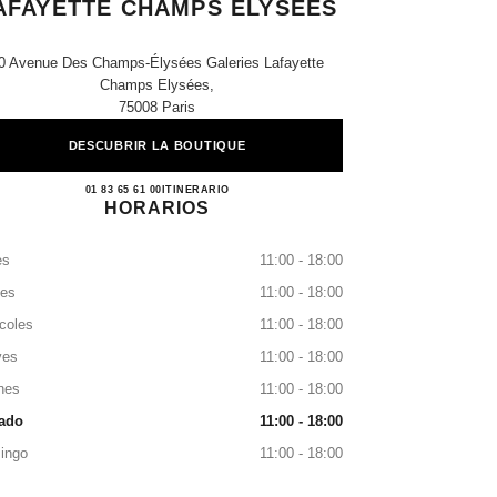
AFAYETTE CHAMPS ELYSÉES
0 Avenue Des Champs-Élysées Galeries Lafayette
Champs Elysées,
75008 Paris
DESCUBRIR LA BOUTIQUE
CHANEL PARIS GALERIES LAFAYE
01 83 65 61 00
LLAMAR
ITINERARIO
HORARIOS
es
11:00 - 18:00
tes
11:00 - 18:00
coles
11:00 - 18:00
ves
11:00 - 18:00
nes
11:00 - 18:00
ado
11:00 - 18:00
ingo
11:00 - 18:00