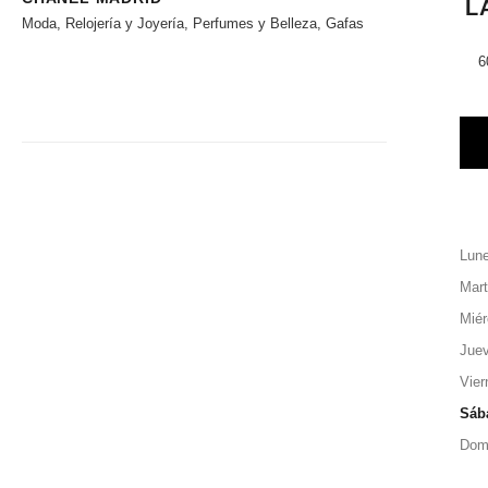
L
Moda, Relojería y Joyería, Perfumes y Belleza, Gafas
6
Lun
Mar
Miér
Jue
Vier
Sáb
Dom