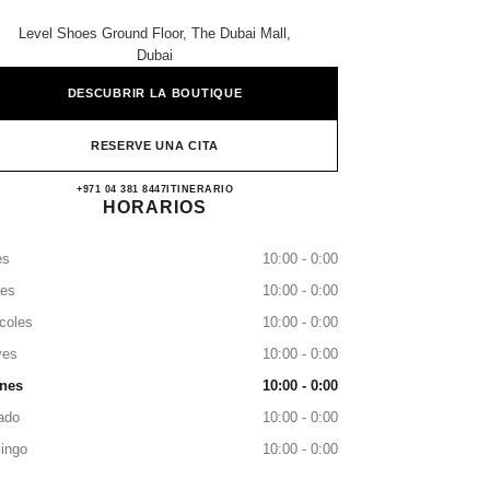
Level Shoes Ground Floor, The Dubai Mall,
Dubai
DESCUBRIR LA BOUTIQUE
RESERVE UNA CITA
CHANEL LEVEL SHOES
+971 04 381 8447
LLAMAR
ITINERARIO
HORARIOS
es
10:00 - 0:00
tes
10:00 - 0:00
coles
10:00 - 0:00
ves
10:00 - 0:00
rnes
10:00 - 0:00
ado
10:00 - 0:00
ingo
10:00 - 0:00