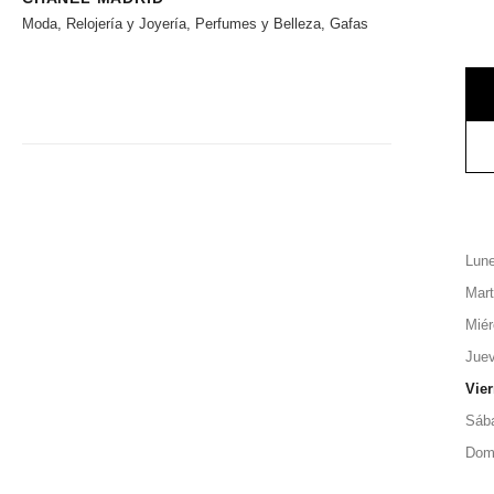
Moda, Relojería y Joyería, Perfumes y Belleza, Gafas
Lun
Mar
Miér
Jue
Vie
Sáb
Dom