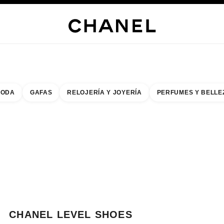
ERÍA
JOYERÍA
RELOJERÍA
GAFAS
PERFUMES
MAQUILLAJE
TRATAMIENT
ODA
GAFAS
RELOJERÍA Y JOYERÍA
PERFUMES Y BELLE
do de los filtros por:
buscar la boutique más cercana
R TARJETA DE BOUTIQUE CHANEL LEVEL SHOES
CHANEL LEVEL SHOES