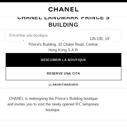
ACTIVAR CONTRASTE ALTO
CERRAR TARJETA DE BOUTIQUE CHANEL LANDMARK PRINCE'S BUILDIN
navegación principal
Buscar
Mi 
Ces
navegación principal
CHANEL LANDMARK PRINCE'S
BUILDING
BUSCAR UNA BOUTIQUE
Geoloc
Shops G18-G20, G/f & Shops 101-102 And 126-130, 1/f
las sugerencias se muestran debajo de esta barra de búsqueda
0 Sugerencias disponibles
Prince's Building, 10 Chater Road, Central,
Hong Kong S.a.r.
MODA
GAFAS
RELOJERÍA Y JOYERÍA
PERFUMES
resultado de los filtros por:
DESCUBRIR LA BOUTIQUE
filtros
RESERVE UNA CITA
CHANEL LANDMARK PRIN
LLAMAR
36225288
ITINERARIO
CHANEL is redesigning the Prince’s Building boutique
and invites you to visit the newly opened IFC temporary
boutique.