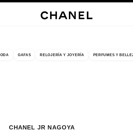
ERÍA
JOYERÍA
RELOJERÍA
GAFAS
PERFUMES
MAQUILLAJE
TRATAMIENT
ODA
GAFAS
RELOJERÍA Y JOYERÍA
PERFUMES Y BELLE
do de los filtros por:
buscar la boutique más cercana
R TARJETA DE BOUTIQUE CHANEL JR NAGOYA TAKASHIMAYA
CHANEL JR NAGOYA