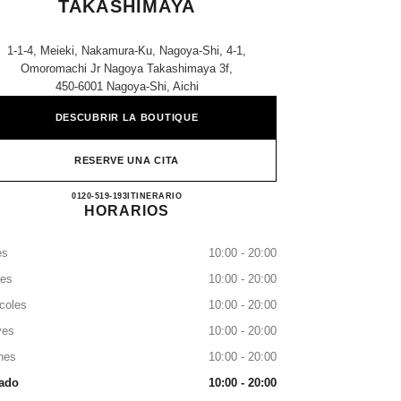
TAKASHIMAYA
1-1-4, Meieki, Nakamura-Ku, Nagoya-Shi, 4-1,
Omoromachi Jr Nagoya Takashimaya 3f,
450-6001 Nagoya-Shi, Aichi
DESCUBRIR LA BOUTIQUE
RESERVE UNA CITA
CHANEL JR NAGOYA TAKASHIMAY
0120-519-193
LLAMAR
ITINERARIO
HORARIOS
es
10:00 - 20:00
tes
10:00 - 20:00
coles
10:00 - 20:00
ves
10:00 - 20:00
nes
10:00 - 20:00
ado
10:00 - 20:00